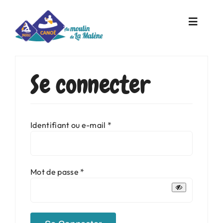
Skip
to
Toggle
content
Navigat
Accueil
Se connecter
Activités
Obligatoire
Identifiant ou e-mail
*
Informations Pratiques
Parcours
Obligatoire
Mot de passe
*
Réservation en ligne