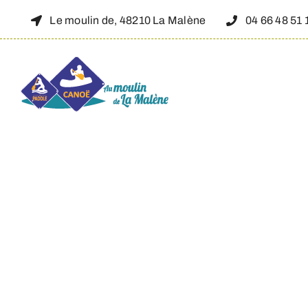
Skip
Le moulin de, 48210 La Malène
04 66 48 51 
to
content