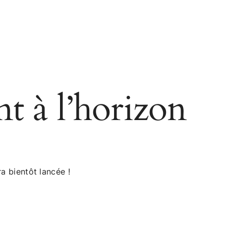
nt à l’horizon
a bientôt lancée !