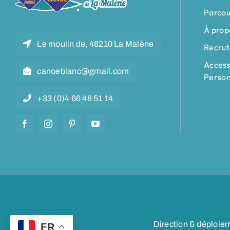
Parcou
À prop
Le moulin de, 48210 La Malène
Recru
Accessi
canoeblanc@gmail.com
Person
+33 (0)4 66 48 51 14
Direction & déploie
FR