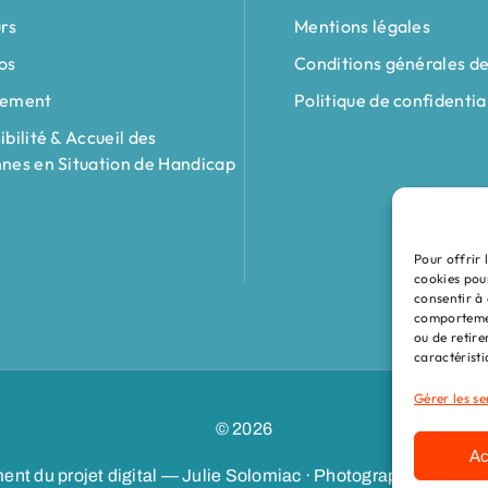
rs
Mentions légales
os
Conditions générales d
tement
Politique de confidentia
bilité & Accueil des
nes en Situation de Handicap
Pour offrir 
cookies pou
consentir à 
comportement
ou de retire
caractéristi
Gérer les se
© 2026
Ac
ment du projet digital — Julie Solomiac · Photographe & vidé